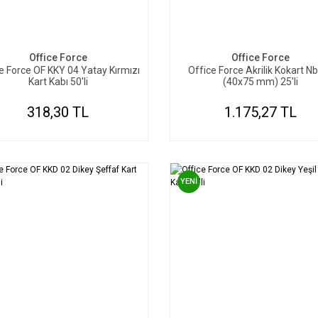
SEPETE EKLE
Office Force
Office Force
e Force OF KKY 04 Yatay Kırmızı
Office Force Akrilik Kokart N
Kart Kabı 50'li
(40x75 mm) 25'li
318,30 TL
1.175,27 TL
YENİ