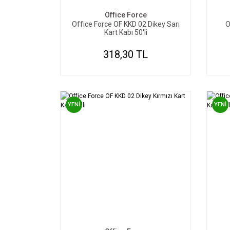
Office Force
Office Force OF KKD 02 Dikey Sarı
O
Kart Kabı 50'li
318,30 TL
YENİ
YENİ