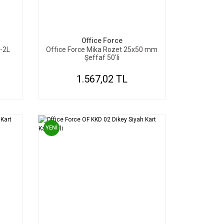
SEPETE EKLE
Office Force
b-2L
Offıce Force Mika Rozet 25x50 mm
Şeffaf 50'li
1.567,02 TL
YENİ