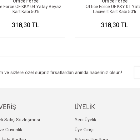
Office Force
Office Force
ce Force OF KKY 04 Yatay Beyaz
Office Force OF KKY 01 Yat
Kart Kabı 50'li
Lacivert Kart Kabı 50'li
318,30 TL
318,30 TL
im ve sizlere özel sürpriz fırsatlardan anında haberiniz olsun!
VERİŞ
ÜYELİK
li Satış Sözleşmesi
Yeni Üyelik
k ve Güvenlik
Üye Girişi
e İade Şartları
Şifremi Unuttum