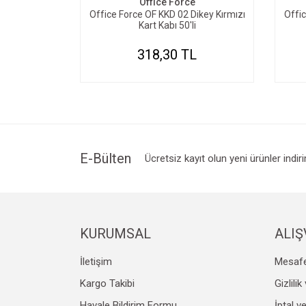
Office Force
Office Force OF KKD 02 Dikey Kırmızı
Offi
Kart Kabı 50'li
318,30 TL
E-Bülten
Ücretsiz kayıt olun yeni ürünler indir
KURUMSAL
ALIŞ
İletişim
Mesafe
Kargo Takibi
Gizlili
Havale Bildirim Formu
İptal v