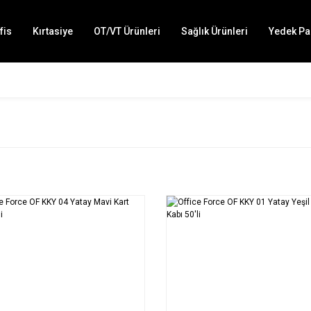
fis
Kırtasiye
OT/VT Ürünleri
Sağlık Ürünleri
Yedek Pa