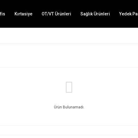
fis
Kırtasiye
OT/VT Ürünleri
Sağlık Ürünleri
Yedek Pa
Ürün Bulunamadı.