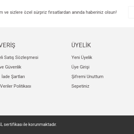
im ve sizlere özel sürpriz fırsatlardan anında haberiniz olsun!
VERİŞ
ÜYELİK
li Satış Sözleşmesi
Yeni Üyelik
k ve Güvenlik
Üye Girişi
e İade Şartları
Şifremi Unuttum
 Veriler Politikası
Sepetiniz
SL sertifikası ile korunmaktadır.