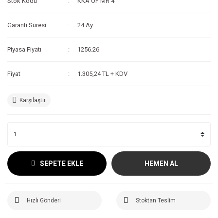
Stok Kodu
KKA OF MR 4
Garanti Süresi
24 Ay
Piyasa Fiyatı
1256.26
Fiyat
1.305,24 TL + KDV
Karşılaştır
SEPETE EKLE
HEMEN AL
Hızlı Gönderi
Stoktan Teslim