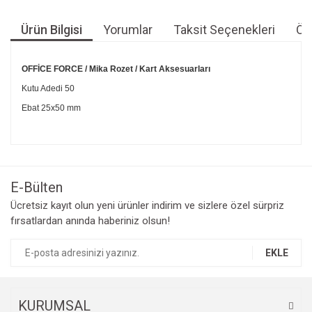
Ürün Bilgisi
Yorumlar
Taksit Seçenekleri
Öne
OFFİCE FORCE / Mika Rozet / Kart Aksesuarları
Kutu Adedi 50
Ebat 25x50 mm
Bu ürünün fiyat bilgisi, resim, ürün açıklamalarında ve diğer
konularda yetersiz gördüğünüz noktaları öneri formunu
Bu ürüne ilk yorumu siz yapın!
kullanarak tarafımıza iletebilirsiniz.
Görüş ve önerileriniz için teşekkür ederiz.
E-Bülten
Yorum Yaz
Ücretsiz kayıt olun yeni ürünler indirim ve sizlere özel sürpriz
Ürün resmi kalitesiz, bozuk veya görüntülenemiyor.
fırsatlardan anında haberiniz olsun!
Ürün açıklamasında eksik bilgiler bulunuyor.
Ürün bilgilerinde hatalar bulunuyor.
EKLE
Ürün fiyatı diğer sitelerden daha pahalı.
Bu ürüne benzer farklı alternatifler olmalı.
KURUMSAL