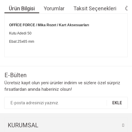
Ürün Bilgisi
Yorumlar
Taksit Seçenekleri
Öne
OFFİCE FORCE / Mika Rozet / Kart Aksesuarları
Kutu Adedi 50
Ebat 25x65 mm
Bu ürünün fiyat bilgisi, resim, ürün açıklamalarında ve diğer
konularda yetersiz gördüğünüz noktaları öneri formunu
Bu ürüne ilk yorumu siz yapın!
kullanarak tarafımıza iletebilirsiniz.
Görüş ve önerileriniz için teşekkür ederiz.
E-Bülten
Yorum Yaz
Ücretsiz kayıt olun yeni ürünler indirim ve sizlere özel sürpriz
Ürün resmi kalitesiz, bozuk veya görüntülenemiyor.
fırsatlardan anında haberiniz olsun!
Ürün açıklamasında eksik bilgiler bulunuyor.
Ürün bilgilerinde hatalar bulunuyor.
EKLE
Ürün fiyatı diğer sitelerden daha pahalı.
Bu ürüne benzer farklı alternatifler olmalı.
KURUMSAL