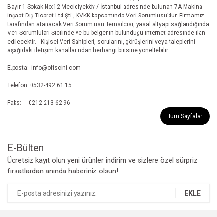
Bayır 1 Sokak No:12 Mecidiyeköy / İstanbul adresinde bulunan 7A Makina
inşaat Dış Ticaret Ltd.Şti., KVKK kapsamında Veri Sorumlusu’dur. Firmamız
tarafından atanacak Veri Sorumlusu Temsilcisi, yasal altyapı sağlandığında
Veri Sorumluları Sicilinde ve bu belgenin bulunduğu internet adresinde ilan
edilecektir. Kişisel Veri Sahipleri, sorularını, görüşlerini veya taleplerini
aşağıdaki iletişim kanallarından herhangi birisine yöneltebilir:
E.posta: info@ofiscini.com
Telefon: 0532-492 61 15
Faks: 0212-213 62 96
Tüm Sayfalar
E-Bülten
Ücretsiz kayıt olun yeni ürünler indirim ve sizlere özel sürpriz
fırsatlardan anında haberiniz olsun!
EKLE