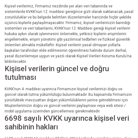
Kişisel verileriniz, Firmamız nezdinde yer alan veri tabanında ve
sistemlerde KVKK’nun 12. maddesi gereğince gizli olarak saklanacak; yasal
zorunluluklar ve bu belgede belirtilen düzenlemeler haricinde hiçbir şekilde
üçüncü kişilerle paylaşılmayacaktır. Firmamız, kişisel verilerinizin barındığı
sistemleri ve veri tabanlarını, KVKK’nun 12. Maddesi gereği kişisel verilerin
hukuka aykırı olarak işlenmesini önlemekle, yetkisiz kişilerin erişimlerini
engellemekle, erişim yönetimi gibi yazılımsal tedbirleri ve fiziksel güvenlik
önlemleri almakla mükelleftir. Kişisel verilerin yasal olmayan yollarla
başkaları tarafından elde edilmesinin öğrenilmesi halinde durum derhal,
yasal düzenlemeye uygun ve yazılı olarak Kişisel Verileri Koruma Kurulu’na
bildirilecektir.
Kişisel verilerin güncel ve doğru
tutulması
KVKK’nun 4. maddesi uyarınca Firmamızın kişisel verilerinizi doğru ve
güncel olarak tutma yükümlülüğü bulunmaktadır. Bu kapsamda Firmamızın
yürürlükteki mevzuattan doğan yükümlülüklerini yerine getirebilmesi için
Müşterilerimizin doğru ve güncel verilerini paylaşması veya web sitesi /
mobil uygulama üzerinden güncellemesi gerekmektedir.
6698 sayılı KVKK uyarınca kişisel veri
sahibinin hakları