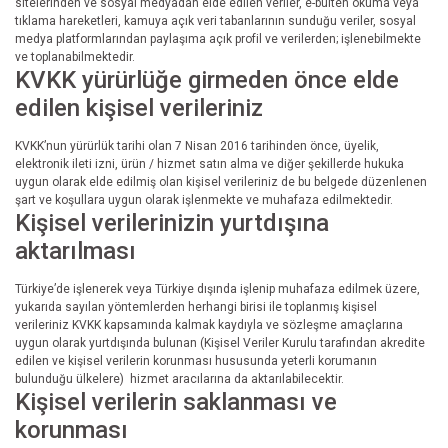
sitelerinden ve sosyal medyadan elde edilen veriler, e-bülten okuma veya
tıklama hareketleri, kamuya açık veri tabanlarının sunduğu veriler, sosyal
medya platformlarından paylaşıma açık profil ve verilerden; işlenebilmekte
ve toplanabilmektedir.
KVKK yürürlüğe girmeden önce elde
edilen kişisel verileriniz
KVKK’nun yürürlük tarihi olan 7 Nisan 2016 tarihinden önce, üyelik,
elektronik ileti izni, ürün / hizmet satın alma ve diğer şekillerde hukuka
uygun olarak elde edilmiş olan kişisel verileriniz de bu belgede düzenlenen
şart ve koşullara uygun olarak işlenmekte ve muhafaza edilmektedir.
Kişisel verilerinizin yurtdışına
aktarılması
Türkiye’de işlenerek veya Türkiye dışında işlenip muhafaza edilmek üzere,
yukarıda sayılan yöntemlerden herhangi birisi ile toplanmış kişisel
verileriniz KVKK kapsamında kalmak kaydıyla ve sözleşme amaçlarına
uygun olarak yurtdışında bulunan (Kişisel Veriler Kurulu tarafından akredite
edilen ve kişisel verilerin korunması hususunda yeterli korumanın
bulunduğu ülkelere) hizmet aracılarına da aktarılabilecektir.
Kişisel verilerin saklanması ve
korunması