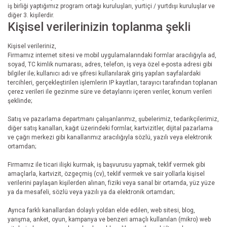
iş birliği yaptığımız program ortağı kuruluşları, yurtiçi / yurtdışı kuruluşlar ve
diğer 3. kişilerdir.
Kişisel verilerinizin toplanma şekli
Kişisel verileriniz,
Firmamız internet sitesi ve mobil uygulamalarındaki formlar aracılığıyla ad,
soyad, TC kimlik numarası, adres, telefon, iş veya özel e-posta adresi gibi
bilgiler ile; kullanıcı adı ve şifresi kullanılarak giriş yapılan sayfalardaki
tercihleri, gerçekleştirilen işlemlerin IP kayıtları, tarayıcı tarafından toplanan
çerez verileri ile gezinme süre ve detaylarını içeren veriler, konum verileri
şeklinde;
Satış ve pazarlama departmanı çalışanlarımız, şubelerimiz, tedarikçilerimiz,
diğer satış kanalları, kağıt üzerindeki formlar, kartvizitler, dijital pazarlama
ve çağrı merkezi gibi kanallarımız aracılığıyla sözlü, yazılı veya elektronik
ortamdan;
Firmamız ile ticari ilişki kurmak, iş başvurusu yapmak, teklif vermek gibi
amaçlarla, kartvizit, özgeçmiş (cv), teklif vermek ve sair yollarla kişisel
verilerini paylaşan kişilerden alınan, fiziki veya sanal bir ortamda, yüz yüze
ya da mesafeli, sözlü veya yazılı ya da elektronik ortamdan;
Ayrıca farklı kanallardan dolaylı yoldan elde edilen, web sitesi, blog,
yarışma, anket, oyun, kampanya ve benzeri amaçlı kullanılan (mikro) web