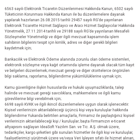
6563 sayılı Elektronik Ticaretin Düzenlenmesi Hakkında Kanun, 6502 sayılı
Tüketicinin Korunması Hakkında Kanun ile bu düzenlemelere dayanak
yapılarak hazırlanan 26.08.2015 tarihli 29457 sayılı RG’de yayınlanan
Elektronik Ticarette Hizmet Sağlayıcı ve Aracı Hizmet Sağlayıcılar Hakkında
Yönetmelik, 27.11.2014 tarihli ve 29188 sayılı RG’de yayınlanan Mesafeli
Sözleşmeler Yönetmeliği ve diğer ilgili mevzuat kapsamında işlem
sahibinin bilgilerini tespit için kimlik, adres ve diğer gerekli bilgileri
kaydetmek için;
Bankacılık ve Elektronik Ödeme alanında zorunlu olan ödeme sistemleri,
elektronik sözleşme veya kağıt ortamında işleme dayanak olacak tüm kayıt
ve belgeleri düzenlemek; mevzuat gereği ve diğer otoritelerce öngörülen
bilgi saklama, raporlama, bilgilendirme yükümlülüklerine uymak için;
Kamu güvenliğine ilişkin hususlarda ve hukuki uyuşmazlıklarda, talep
halinde ve mevzuat gereği savcılıklara, mahkemelere ve ilgili kamu
görevlilerine bilgi verebilmek için;
6698 sayılı KVKK ve ilgili ikincil düzenlemelere uygun olarak işlenecektir.
Kişisel verilerinizin aktarılabileceği üçüncü kişi veya kuruluşlar hakkında
bilgilendirme Yukarıda belirtilen amaçlarla, Firmamız ile paylaştığınız kişisel
verilerinizin aktarılabileceği kişi / kuruluşlar; başta Firmamızın e-ticaret
altyapısını sağlayan IdeaSoft Yazılım San. ve Tic. A.Ş. olmak üzere,
tedarikçiler, kargo şirketleri gibi sunulan hizmetler ile ilgili kişi ve kuruluşlar,
faaliyetlerimizi yürütmek üzere ve/veya Veri İşleyen sıfatı ile hizmet alınan,