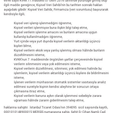
6698 sayılı KVKK 11.maddesi 07 Ekim 2016 tarihinde yürürlüğe girmiş olup
ilgili madde gereğince, Kişisel Veri Sahibi’nin bu tarihten sonraki hakları
aşağıdaki gibidir: Kişisel Veri Sahibi, Firmamıza (veri sorumlusu) başvurarak
kendisiyle ilgili;
Kişisel veri işlenip işlenmediğini öğrenme,
Kişisel verileri işlenmişse buna ilişkin bilgi talep etme,
Kişisel verilerin işlenme amacını ve bunların amacına uygun
kullanılıp kullanılmadığını öğrenme,
Yurt içinde veya yurt dışında kişisel verilerin aktarıldığı üçüncü
kişileri bilme,
Kişisel verilerin eksik veya yanlış işlenmiş olması hâlinde bunların
düzeltilmesini isteme,
KVKK’nun 7. maddesinde öngörülen şartlar çerçevesinde kişisel
verilerin silinmesini veya yok edilmesini isteme,
Kişisel verilerin düzeltilmesi, silinmesi, yok edilmesi halinde bu
işlemlerin, kişisel verilerin aktarıldığı üçüncü kişilere de bildirilmesini
isteme,
İşlenen verilerin münhasıran otomatik sistemler vasıtasıyla analiz
edilmesi suretiyle kişinin kendisi aleyhine bir sonucun ortaya
çıkmasına itiraz etme,
Kişisel verilerin kanuna aykırı olarak işlenmesi sebebiyle zarara
uğraması hâlinde zararın giderilmesini talep etme,
haklarına sahiptir. İstanbul Ticaret Odası’nın 394095 sicil sayısında kayıtlı,
0001010148900015 MERSİS numarasına sahip, Şehit Er Cihan Namlı Cad.