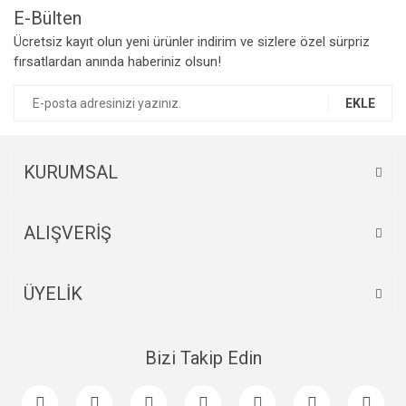
E-Bülten
Ürün fiyatı diğer sitelerden daha pahalı.
Ücretsiz kayıt olun yeni ürünler indirim ve sizlere özel sürpriz
Bu ürüne benzer farklı alternatifler olmalı.
fırsatlardan anında haberiniz olsun!
EKLE
Gönder
KURUMSAL
ALIŞVERİŞ
ÜYELİK
Bizi Takip Edin