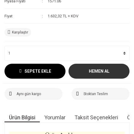
Piyasa Fiyatı
1571.06
Fiyat
1.632,32 TL + KDV
Karşılaştır
SEPETE EKLE
HEMEN AL
Aynı gün kargo
Stoktan Teslim
Ürün Bilgisi
Yorumlar
Taksit Seçenekleri
Öne