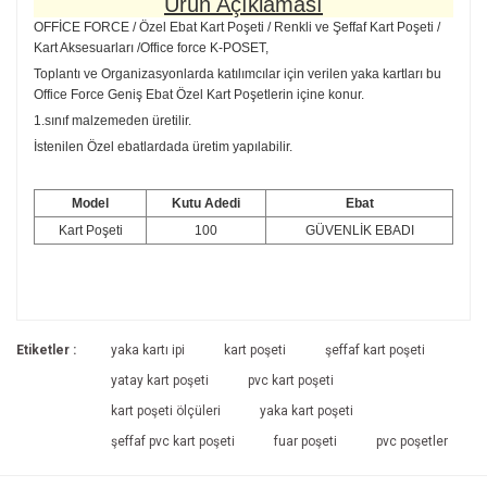
Ürün Açıklaması
OFFİCE FORCE / Özel Ebat Kart Poşeti / Renkli ve Şeffaf Kart Poşeti /
Kart Aksesuarları /Office force K-POSET,
Toplantı ve Organizasyonlarda katılımcılar için verilen yaka kartları bu
Office Force Geniş Ebat Özel Kart Poşetlerin içine konur.
1.sınıf malzemeden üretilir.
İstenilen Özel ebatlardada üretim yapılabilir.
Model
Kutu Adedi
Ebat
Kart Poşeti
100
GÜVENLİK EBADI
Bu ürünün fiyat bilgisi, resim, ürün açıklamalarında ve diğer
konularda yetersiz gördüğünüz noktaları öneri formunu
Bu ürüne ilk yorumu siz yapın!
kullanarak tarafımıza iletebilirsiniz.
Etiketler :
yaka kartı ipi
kart poşeti
şeffaf kart poşeti
Görüş ve önerileriniz için teşekkür ederiz.
yatay kart poşeti
pvc kart poşeti
Yorum Yaz
kart poşeti ölçüleri
yaka kart poşeti
Ürün resmi kalitesiz, bozuk veya görüntülenemiyor.
şeffaf pvc kart poşeti
fuar poşeti
pvc poşetler
Ürün açıklamasında eksik bilgiler bulunuyor.
Ürün bilgilerinde hatalar bulunuyor.