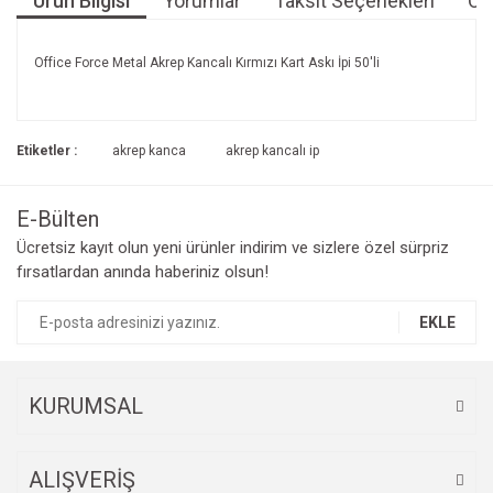
Ürün Bilgisi
Yorumlar
Taksit Seçenekleri
Öne
Office Force Metal Akrep Kancalı Kırmızı Kart Askı İpi 50'li
Bu ürünün fiyat bilgisi, resim, ürün açıklamalarında ve diğer
konularda yetersiz gördüğünüz noktaları öneri formunu
Bu ürüne ilk yorumu siz yapın!
kullanarak tarafımıza iletebilirsiniz.
Etiketler :
akrep kanca
akrep kancalı ip
Görüş ve önerileriniz için teşekkür ederiz.
Yorum Yaz
E-Bülten
Ürün resmi kalitesiz, bozuk veya görüntülenemiyor.
Ücretsiz kayıt olun yeni ürünler indirim ve sizlere özel sürpriz
Ürün açıklamasında eksik bilgiler bulunuyor.
fırsatlardan anında haberiniz olsun!
Ürün bilgilerinde hatalar bulunuyor.
Ürün fiyatı diğer sitelerden daha pahalı.
EKLE
Bu ürüne benzer farklı alternatifler olmalı.
KURUMSAL
ALIŞVERİŞ
Gönder