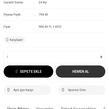
Garanti Süresi
24 Ay
Piyasa Fiyatı
794.43
Fiyat
900,45 TL + KDV
Karşılaştır
SEPETE EKLE
HEMEN AL
Aynı gün kargo
Sponsor Ürün