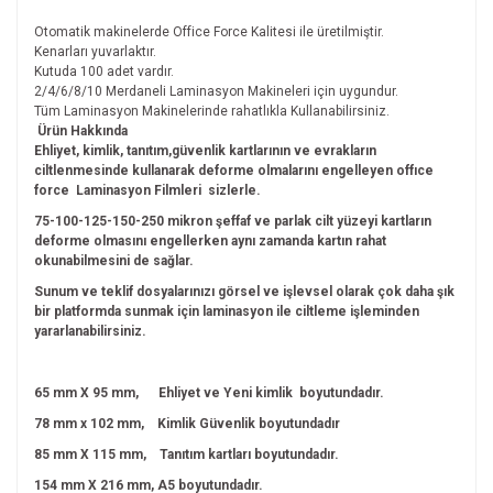
Otomatik makinelerde Office Force Kalitesi ile üretilmiştir.
Kenarları yuvarlaktır.
Kutuda 100 adet vardır.
2/4/6/8/10 Merdaneli Laminasyon Makineleri için uygundur.
Tüm Laminasyon Makinelerinde rahatlıkla Kullanabilirsiniz.
Ürün Hakkında
Ehliyet, kimlik, tanıtım,güvenlik kartlarının ve evrakların
ciltlenmesinde kullanarak deforme olmalarını engelleyen offıce
force Laminasyon Filmleri sizlerle.
75-100-125-150-250 mikron şeffaf ve parlak cilt yüzeyi kartların
deforme olmasını engellerken aynı zamanda kartın rahat
okunabilmesini de sağlar.
Sunum ve teklif dosyalarınızı görsel ve işlevsel olarak çok daha şık
bir platformda sunmak için laminasyon ile ciltleme işleminden
yararlanabilirsiniz.
65 mm X 95 mm, Ehliyet ve Yeni kimlik boyutundadır.
78 mm x 102 mm, Kimlik Güvenlik boyutundadır
85 mm X 115 mm, Tanıtım kartları boyutundadır.
154 mm X 216 mm, A5 boyutundadır.