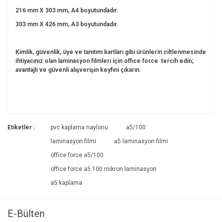
216 mm X 303 mm, A4 boyutundadır.
303 mm X 426 mm, A3 boyutundadır.
Kimlik, güvenlik, üye ve tanıtım kartları gibi ürünlerin ciltlenmesinde
ihtiyacınız olan laminasyon filmleri için offıce force tercih edin;
avantajlı ve güvenli alışverişin keyfini çıkarın.
Bu ürünün fiyat bilgisi, resim, ürün açıklamalarında ve diğer
konularda yetersiz gördüğünüz noktaları öneri formunu
Bu ürüne ilk yorumu siz yapın!
kullanarak tarafımıza iletebilirsiniz.
Etiketler :
pvc kaplama naylonu
a5/100
Görüş ve önerileriniz için teşekkür ederiz.
laminasyon filmi
a5 laminasyon filmi
Yorum Yaz
office force a5/100
Ürün resmi kalitesiz, bozuk veya görüntülenemiyor.
office force a5 100 mikron laminasyon
Ürün açıklamasında eksik bilgiler bulunuyor.
a5 kaplama
Ürün bilgilerinde hatalar bulunuyor.
Ürün fiyatı diğer sitelerden daha pahalı.
E-Bülten
Bu ürüne benzer farklı alternatifler olmalı.