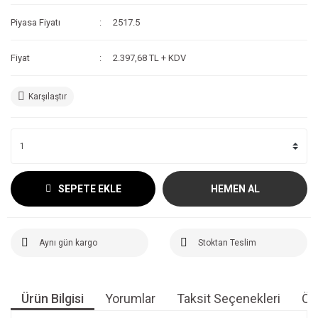
Piyasa Fiyatı
2517.5
Fiyat
2.397,68 TL + KDV
Karşılaştır
SEPETE EKLE
HEMEN AL
Aynı gün kargo
Stoktan Teslim
Ürün Bilgisi
Yorumlar
Taksit Seçenekleri
Öne