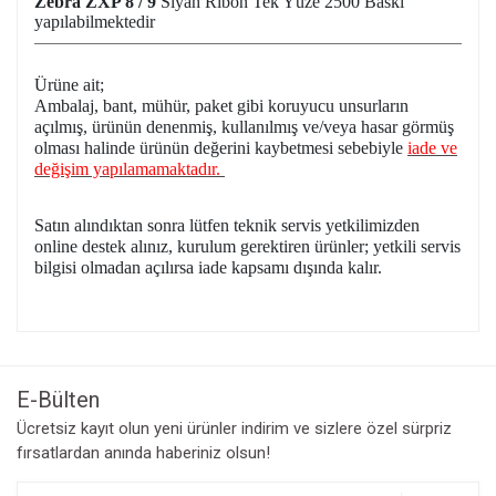
Zebra ZXP 8 / 9
Siyah Ribon Tek Yüze 2500 Baskı
yapılabilmektedir
Ürüne ait;
Ambalaj, bant, mühür, paket gibi koruyucu unsurların
açılmış, ürünün denenmiş, kullanılmış ve/veya hasar görmüş
olması halinde ürünün değerini kaybetmesi sebebiyle
iade ve
değişim yapılamamaktadır.
Satın alındıktan sonra lütfen teknik servis yetkilimizden
online destek alınız, kurulum gerektiren ürünler; yetkili servis
bilgisi olmadan açılırsa iade kapsamı dışında kalır.
Bu ürünün fiyat bilgisi, resim, ürün açıklamalarında ve diğer
konularda yetersiz gördüğünüz noktaları öneri formunu
Bu ürüne ilk yorumu siz yapın!
kullanarak tarafımıza iletebilirsiniz.
Görüş ve önerileriniz için teşekkür ederiz.
E-Bülten
Yorum Yaz
Ücretsiz kayıt olun yeni ürünler indirim ve sizlere özel sürpriz
Ürün resmi kalitesiz, bozuk veya görüntülenemiyor.
fırsatlardan anında haberiniz olsun!
Ürün açıklamasında eksik bilgiler bulunuyor.
Ürün bilgilerinde hatalar bulunuyor.