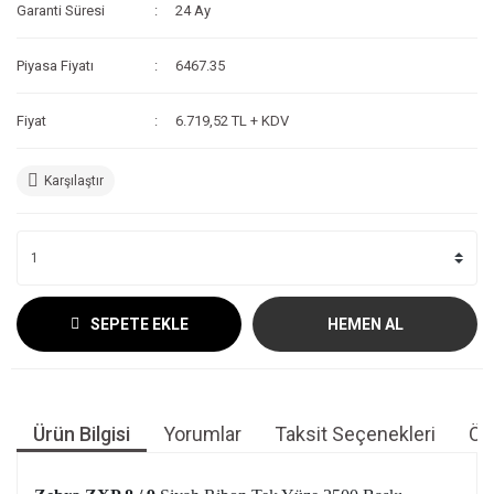
Garanti Süresi
24 Ay
Piyasa Fiyatı
6467.35
Fiyat
6.719,52 TL + KDV
Karşılaştır
SEPETE EKLE
HEMEN AL
Ürün Bilgisi
Yorumlar
Taksit Seçenekleri
Öne