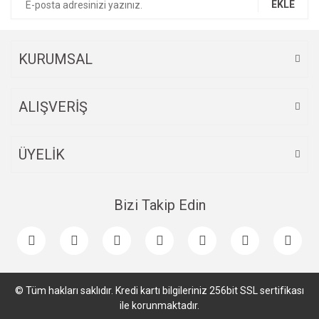
EKLE
Ürün fiyatı diğer sitelerden daha pahalı.
Bu ürüne benzer farklı alternatifler olmalı.
KURUMSAL
ALIŞVERİŞ
Gönder
ÜYELİK
Bizi Takip Edin
© Tüm hakları saklıdır. Kredi kartı bilgileriniz 256bit SSL sertifikası
ile korunmaktadır.