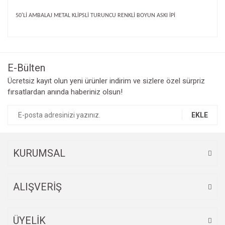
50'Lİ AMBALAJ METAL KLİPSLİ TURUNCU RENKLİ BOYUN ASKI İPİ
Bu ürünün fiyat bilgisi, resim, ürün açıklamalarında ve diğer
konularda yetersiz gördüğünüz noktaları öneri formunu
Bu ürüne ilk yorumu siz yapın!
kullanarak tarafımıza iletebilirsiniz.
Görüş ve önerileriniz için teşekkür ederiz.
E-Bülten
Yorum Yaz
Ücretsiz kayıt olun yeni ürünler indirim ve sizlere özel sürpriz
Ürün resmi kalitesiz, bozuk veya görüntülenemiyor.
fırsatlardan anında haberiniz olsun!
Ürün açıklamasında eksik bilgiler bulunuyor.
Ürün bilgilerinde hatalar bulunuyor.
EKLE
Ürün fiyatı diğer sitelerden daha pahalı.
Bu ürüne benzer farklı alternatifler olmalı.
KURUMSAL
ALIŞVERİŞ
Gönder
ÜYELİK