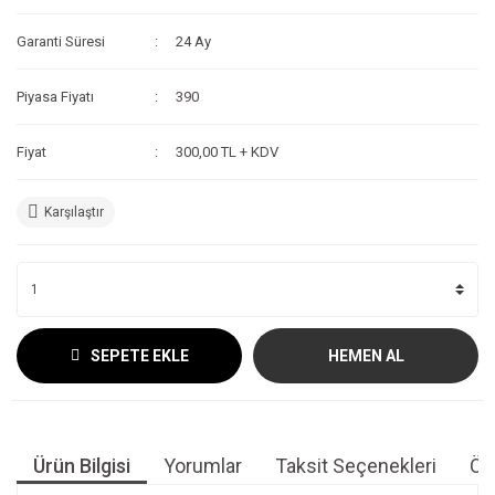
Garanti Süresi
24 Ay
Piyasa Fiyatı
390
Fiyat
300,00 TL + KDV
Karşılaştır
SEPETE EKLE
HEMEN AL
Ürün Bilgisi
Yorumlar
Taksit Seçenekleri
Öne