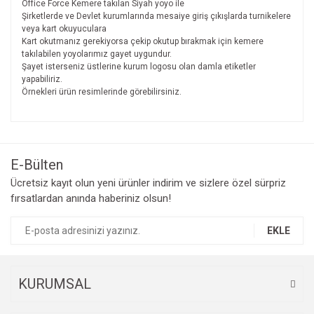
Office Force Kemere takılan Siyah yoyo ile
Şirketlerde ve Devlet kurumlarında mesaiye giriş çıkışlarda turnikelere
veya kart okuyuculara
Kart okutmanız gerekiyorsa çekip okutup bırakmak için kemere
takılabilen yoyolarımız gayet uygundur.
Şayet isterseniz üstlerine kurum logosu olan damla etiketler
yapabiliriz.
Örnekleri ürün resimlerinde görebilirsiniz.
Bu ürünün fiyat bilgisi, resim, ürün açıklamalarında ve diğer
konularda yetersiz gördüğünüz noktaları öneri formunu
Bu ürüne ilk yorumu siz yapın!
kullanarak tarafımıza iletebilirsiniz.
Görüş ve önerileriniz için teşekkür ederiz.
E-Bülten
Yorum Yaz
Ücretsiz kayıt olun yeni ürünler indirim ve sizlere özel sürpriz
Ürün resmi kalitesiz, bozuk veya görüntülenemiyor.
fırsatlardan anında haberiniz olsun!
Ürün açıklamasında eksik bilgiler bulunuyor.
Ürün bilgilerinde hatalar bulunuyor.
EKLE
Ürün fiyatı diğer sitelerden daha pahalı.
Bu ürüne benzer farklı alternatifler olmalı.
KURUMSAL