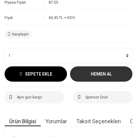
Piyasa Fiyatı
87.05
Fiyat
60,45 TL + KDV
Karşılaştır
SEPETE EKLE
HEMEN AL
Aynı gün kargo
Sponsor Ürün
Ürün Bilgisi
Yorumlar
Taksit Seçenekleri
Öne