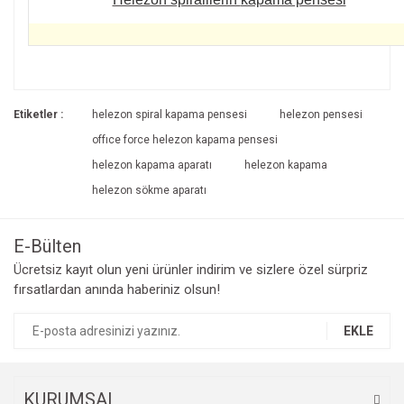
Bu ürünün fiyat bilgisi, resim, ürün açıklamalarında ve diğer
konularda yetersiz gördüğünüz noktaları öneri formunu
Bu ürüne ilk yorumu siz yapın!
kullanarak tarafımıza iletebilirsiniz.
Etiketler :
helezon spiral kapama pensesi
helezon pensesi
Görüş ve önerileriniz için teşekkür ederiz.
offıce force helezon kapama pensesi
Yorum Yaz
helezon kapama aparatı
helezon kapama
Ürün resmi kalitesiz, bozuk veya görüntülenemiyor.
helezon sökme aparatı
Ürün açıklamasında eksik bilgiler bulunuyor.
Ürün bilgilerinde hatalar bulunuyor.
E-Bülten
Ürün fiyatı diğer sitelerden daha pahalı.
Ücretsiz kayıt olun yeni ürünler indirim ve sizlere özel sürpriz
Bu ürüne benzer farklı alternatifler olmalı.
fırsatlardan anında haberiniz olsun!
EKLE
Gönder
KURUMSAL