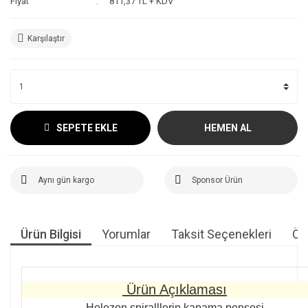
Fiyat
811,37 TL + KDV
Karşılaştır
SEPETE EKLE
HEMEN AL
Aynı gün kargo
Sponsor Ürün
Ürün Bilgisi
Yorumlar
Taksit Seçenekleri
Öne
Ürün Açıklaması
Helezon spiralllerin
kapama pensesi