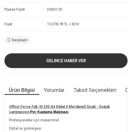
Piyasa Fiyatı
23601.55
Fiyat
15.078,78 TL + KDV
Karşılaştır
GELİNCE HABER VER
Ürün Bilgisi
Yorumlar
Taksit Seçenekleri
Öne
Office Force Fgk-Sl 230 A4 Dijital 4 Merdaneli Sıcak - Soğuk
Laminasyon
Pvc Kaplama Makinası
Profesyoneller için mükemmel
Dijital ısı göstergesi