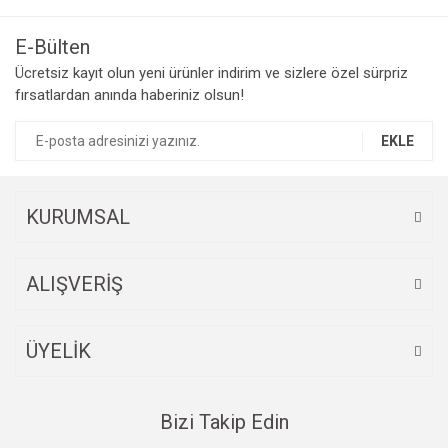
kullanarak tarafımıza iletebilirsiniz.
Görüş ve önerileriniz için teşekkür ederiz.
E-Bülten
Yorum Yaz
Ücretsiz kayıt olun yeni ürünler indirim ve sizlere özel sürpriz
Ürün resmi kalitesiz, bozuk veya görüntülenemiyor.
fırsatlardan anında haberiniz olsun!
Ürün açıklamasında eksik bilgiler bulunuyor.
Ürün bilgilerinde hatalar bulunuyor.
EKLE
Ürün fiyatı diğer sitelerden daha pahalı.
Bu ürüne benzer farklı alternatifler olmalı.
KURUMSAL
ALIŞVERİŞ
Gönder
ÜYELİK
Bizi Takip Edin