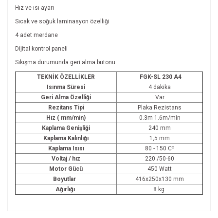
Hız ve ısı ayarı
Sıcak ve soğuk laminasyon özelliği
4 adet merdane
Dijital kontrol paneli
Sıkışma durumunda geri alma butonu
TEKNİK ÖZELLİKLER
FGK-SL 230 A4
Isınma Süresi
4 dakika
Geri Alma Özelliği
Var
Rezitans Tipi
Plaka Rezistans
Hız ( mm/min)
0.3m-1.6m/min
Kaplama Genişliği
240 mm
Kaplama Kalınlığı
1,5 mm
o
Kaplama Isısı
80 - 150 C
Voltaj / hız
220 /50-60
Motor Gücü
450 Watt
Boyutlar
416x250x130 mm
Ağırlığı
8 kg.
Bu ürünün fiyat bilgisi, resim, ürün açıklamalarında ve diğer
konularda yetersiz gördüğünüz noktaları öneri formunu
Bu ürüne ilk yorumu siz yapın!