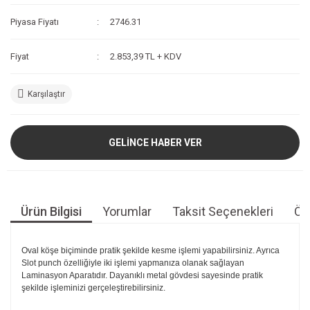
Piyasa Fiyatı
2746.31
Fiyat
2.853,39 TL + KDV
Karşılaştır
GELİNCE HABER VER
Ürün Bilgisi
Yorumlar
Taksit Seçenekleri
Öne
Oval köşe biçiminde pratik şekilde kesme işlemi yapabilirsiniz. Ayrıca
Slot punch özelliğiyle iki işlemi yapmanıza olanak sağlayan
Laminasyon Aparatıdır. Dayanıklı metal gövdesi sayesinde pratik
şekilde işleminizi gerçeleştirebilirsiniz.