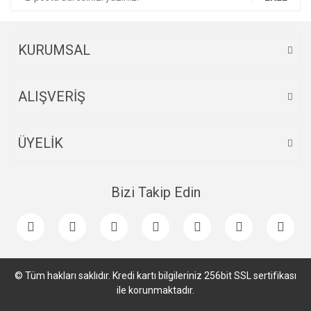
Ürün fiyatı diğer sitelerden daha pahalı.
Bu ürüne benzer farklı alternatifler olmalı.
KURUMSAL
ALIŞVERİŞ
Gönder
ÜYELİK
Bizi Takip Edin
© Tüm hakları saklıdır. Kredi kartı bilgileriniz 256bit SSL sertifikası
ile korunmaktadır.