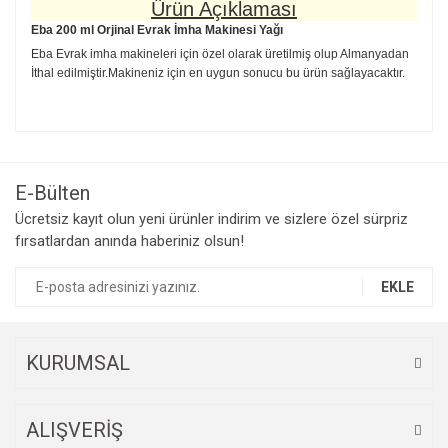
Ürün Açıklaması
Eba 200 ml Orjinal Evrak İmha Makinesi Yağı
Eba Evrak imha makineleri için özel olarak üretilmiş olup Almanyadan
İthal edilmiştir.Makineniz için en uygun sonucu bu ürün sağlayacaktır.
Bu ürünün fiyat bilgisi, resim, ürün açıklamalarında ve diğer
konularda yetersiz gördüğünüz noktaları öneri formunu
Bu ürüne ilk yorumu siz yapın!
kullanarak tarafımıza iletebilirsiniz.
Görüş ve önerileriniz için teşekkür ederiz.
E-Bülten
Yorum Yaz
Ücretsiz kayıt olun yeni ürünler indirim ve sizlere özel sürpriz
Ürün resmi kalitesiz, bozuk veya görüntülenemiyor.
fırsatlardan anında haberiniz olsun!
Ürün açıklamasında eksik bilgiler bulunuyor.
Ürün bilgilerinde hatalar bulunuyor.
EKLE
Ürün fiyatı diğer sitelerden daha pahalı.
Bu ürüne benzer farklı alternatifler olmalı.
KURUMSAL
ALIŞVERİŞ