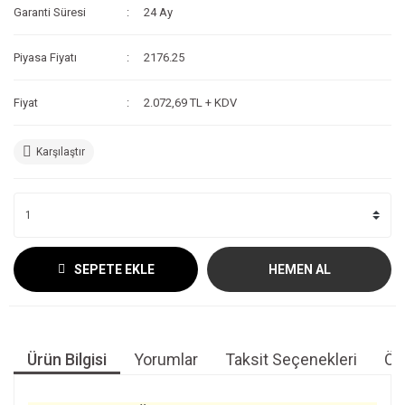
Garanti Süresi
24 Ay
Piyasa Fiyatı
2176.25
Fiyat
2.072,69 TL + KDV
Karşılaştır
SEPETE EKLE
HEMEN AL
Ürün Bilgisi
Yorumlar
Taksit Seçenekleri
Öne