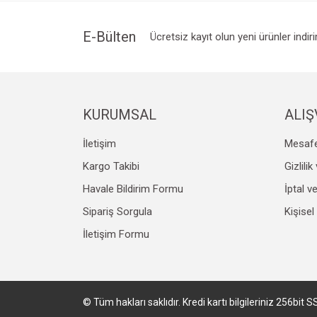
E-Bülten
Ücretsiz kayıt olun yeni ürünler indir
KURUMSAL
ALIŞ
İletişim
Mesafe
Kargo Takibi
Gizlili
Havale Bildirim Formu
İptal v
Sipariş Sorgula
Kişisel
İletişim Formu
© Tüm hakları saklıdır. Kredi kartı bilgileriniz 256bit S