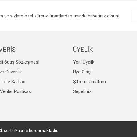
im ve sizlere özel sürpriz fırsatlardan anında haberiniz olsun!
VERİŞ
ÜYELİK
li Satış Sözleşmesi
Yeni Üyelik
k ve Güvenlik
Üye Girişi
e İade Şartları
Şifremi Unuttum
 Veriler Politikası
Sepetiniz
SL sertifikası ile korunmaktadır.