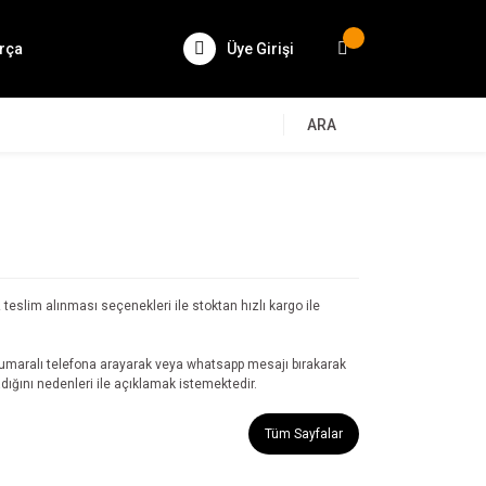
rça
Üye Girişi
ARA
teslim alınması seçenekleri ile stoktan hızlı kargo ile
numaralı telefona arayarak veya whatsapp mesajı bırakarak
adığını nedenleri ile açıklamak istemektedir.
Tüm Sayfalar