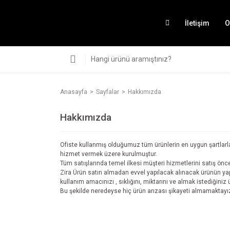
İletişim
O
Anasayfa
Sayfalar
Hakkımızda
Hakkımızda
Ofiste kullanmış olduğumuz tüm ürünlerin en uygun şartlarla t
hizmet vermek üzere kurulmuştur.
Tüm satışlarında temel ilkesi müşteri hizmetlerini satış önc
Zira Ürün satın almadan evvel yapılacak alınacak ürünün yap
kullanım amacınızı , sıklığını, miktarını ve almak istediğini
Bu şekilde neredeyse hiç ürün arızası şikayeti almamaktayı