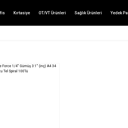
fis
Kırtasiye
OT/VT Ürünleri
Sağlık Ürünleri
Yedek Pa
SEPETE EKLE