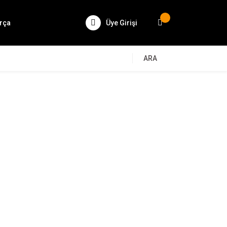
rça
Üye Girişi
ARA