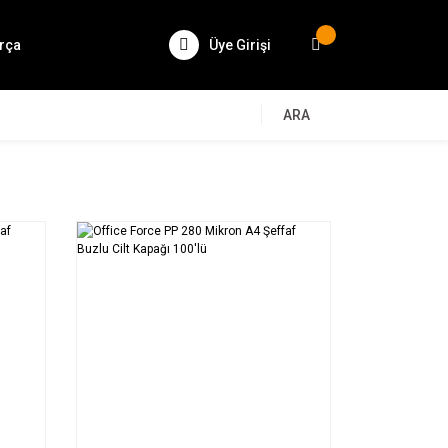
rça
Üye Girişi
ARA
SEPETE EKLE