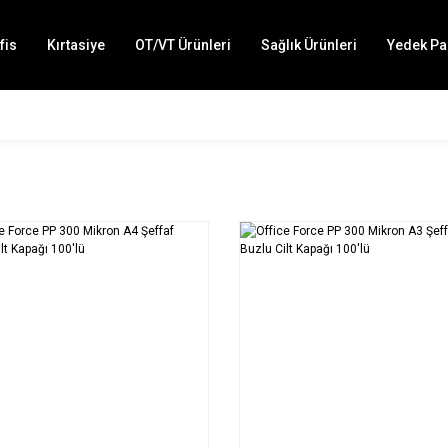
fis
Kırtasiye
OT/VT Ürünleri
Sağlık Ürünleri
Yedek Pa
SEPETE EKLE
SEPETE EKLE