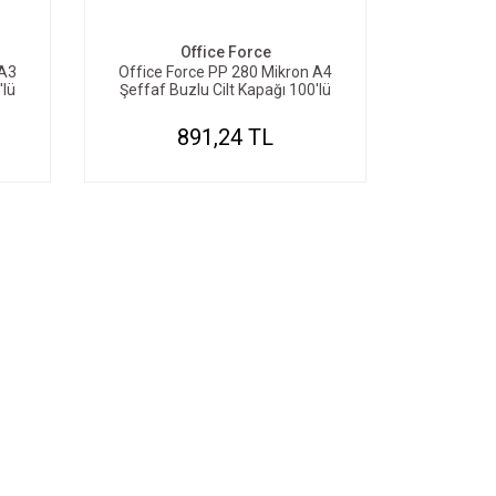
Office Force
 A3
Office Force PP 280 Mikron A4
'lü
Şeffaf Buzlu Cilt Kapağı 100'lü
891,24 TL