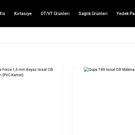
fis
Kırtasiye
OT/VT Ürünleri
Sağlık Ürünleri
Yedek Pa
SEPETE EKLE
SEPETE EKLE