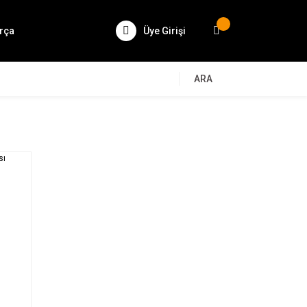
rça
Üye Girişi
ARA