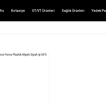
fis
Kırtasiye
OT/VT Ürünleri
Sağlık Ürünleri
Yedek Pa