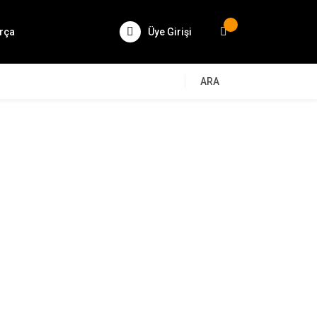
rça
Üye Girişi
ARA