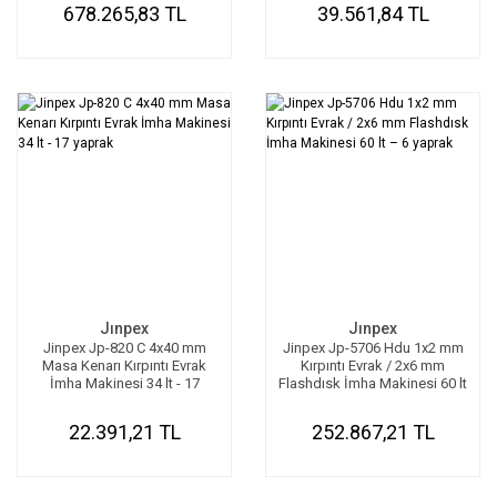
678.265,83 TL
39.561,84 TL
Jınpex
Jınpex
Jinpex Jp-820 C 4x40 mm
Jinpex Jp-5706 Hdu 1x2 mm
Masa Kenarı Kırpıntı Evrak
Kırpıntı Evrak / 2x6 mm
İmha Makinesi 34 lt - 17
Flashdısk İmha Makinesi 60 lt
yaprak
– 6 yaprak
22.391,21 TL
252.867,21 TL