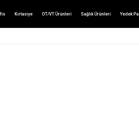
fis
Kırtasiye
OT/VT Ürünleri
Sağlık Ürünleri
Yedek Pa