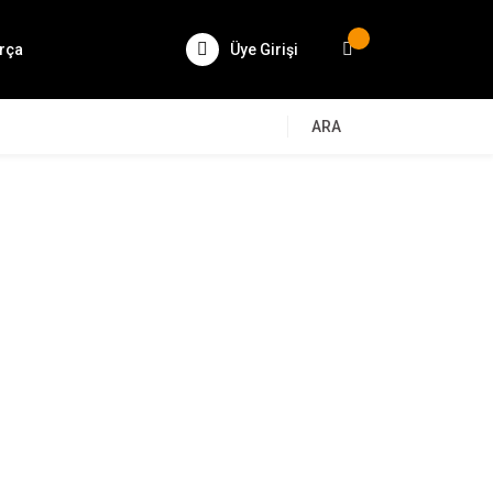
rça
Üye Girişi
ARA