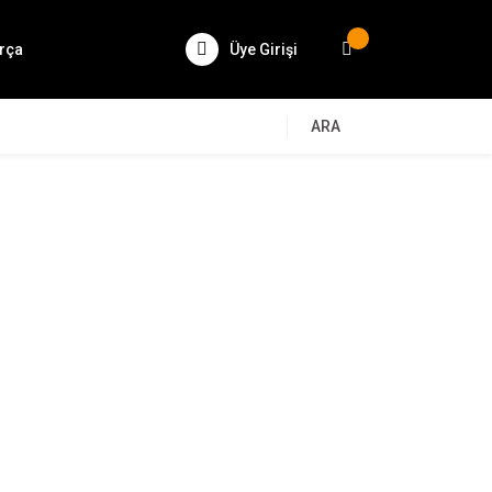
rça
Üye Girişi
ARA