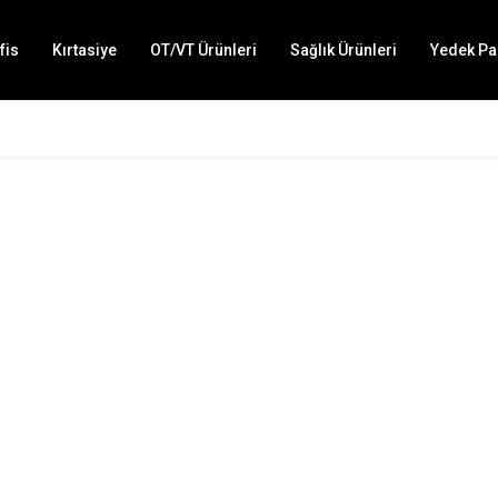
fis
Kırtasiye
OT/VT Ürünleri
Sağlık Ürünleri
Yedek Pa