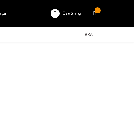
rça
Üye Girişi
ARA